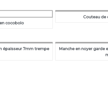
Couteau de 
en cocobolo
 cm épaisseur 7mm trempe
Manche en noyer garde en 
m